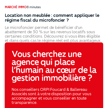
MARCHÉ IMMO
8
minutes
Location non meublée : comment appliquer le
régime fiscal du microfoncier ?
Le microfoncier permet de bénéficier d'un
abattement de 30 % sur les revenus locatifs sous
certaines conditions. Découvrez si vous êtes éligible
et dans quels cas le régime réel est plus avantageux.
Location non meublée : comment appliquer le régime fi
Vous cherchez une
agence qui place
l’humain au cœur de la
gestion immobilière ?
Nos conseillers ORPI Foucard & Ballereau
Associés sont à votre disposition pour vous
accompagner et vous conseiller en toute
transparence.