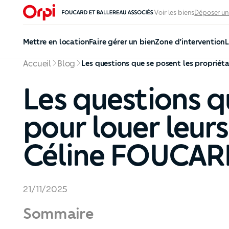
Voir les biens
Déposer un
Mettre en location
Faire gérer un bien
Zone d’intervention
L
Accueil
Blog
Les questions q
pour louer leur
Céline FOUCARD
21
/
11
/
2025
Sommaire