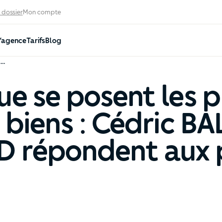
 dossier
Mon compte
’agence
Tarifs
Blog
Les questions que se posent les propriétaires pour louer leurs biens : Cédric BALLEREAU et Céline FOUCARD répondent aux plus fréquentes
ue se posent les p
s biens : Cédric B
 répondent aux p