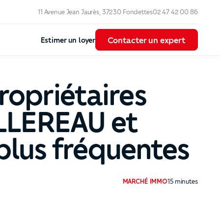
11 Avenue Jean Jaurès, 37230 Fondettes
02 47 42 00 86
Contacter un expert
Contacter un expert
Estimer un loyer
ropriétaires
ALLEREAU et
lus fréquentes
MARCHÉ IMMO
15
minutes