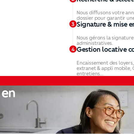
Nous diffusons votre anno
dossier pour garantir une
Signature & mise e
3
Nous gérons la signature d
administratives.
Gestion locative c
4
Encaissement des loyers, 
extranet & appli mobile,
entretiens...
 en