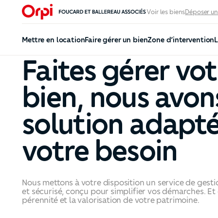
Voir les biens
Déposer un
Mettre en location
Faire gérer un bien
Zone d’intervention
L
Faites gérer vot
bien, nous avon
solution adapté
votre besoin
Nous mettons à votre disposition un service de gest
et sécurisé, conçu pour simplifier vos démarches. Et g
pérennité et la valorisation de votre patrimoine.