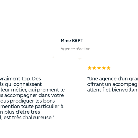
Mme BAPT
Agence réactive
 agence vraiment top. Des
"Une agence 
essionnels qui connaissent
offrant un 
itement leur métier, qui prennent le
attentif et bie
s de vous accompagner dans votre
t et de vous prodiguer les bons
ils. Une mention toute particulier à
ne, qui en plus d’être très
ssionnel, est très chaleureuse."