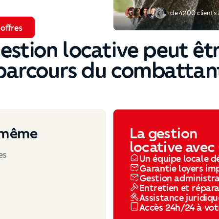
+de 4200 clients
res
offres
estion locative peut êt
parcours du combattan
i-même
La gestion
locative avec
es
Un équipe locale d
Garantie loyers im
Gestion administr
Entretien et répar
Assistance juridiqu
Accès 24h/24 à vot