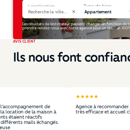
Type de bien
Localisation
Les résultats de l’estimateur peuvent changer en fonction 
prendre rendez-vous avec notre agence pour un résultat 100%
AVIS CLIENT
Ils nous font confian
ompagnement de
Agence à recommander. Agent i
ion de la maison à
très efficace et accueil chaleure
nt réactifs
ts mails échangés.