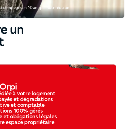
 accompagés en 20 ans par notre équipe
re un
t
 Orpi
édiée à votre logement
payés et dégradations
ative et comptable
ations 100% gérés
e et obligations légales
re espace propriétaire