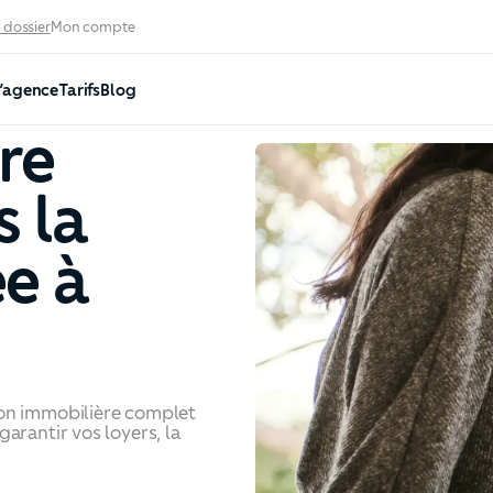
 dossier
Mon compte
’agence
Tarifs
Blog
re
s la
e à
ion immobilière complet
arantir vos loyers, la