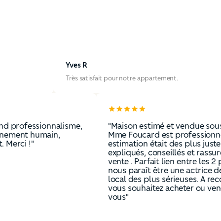
Yves R
Très satisfait pour notre appartement.
d'un grand professionnalisme,
"Maison estimé et ven
accompagnement humain,
Mme Foucard est prof
nveillant. Merci !"
estimation était des pl
expliqués, conseillés 
vente . Parfait lien ent
nous paraît être une a
local des plus sérieu
vous souhaitez achete
vous"