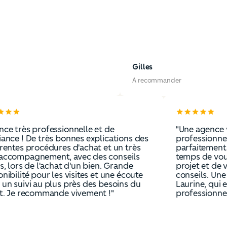
Gilles
A recommander
"Agence très professionnelle et de
"Une
confiance ! De très bonnes explications des
prof
différentes procédures d'achat et un très
parfa
bon accompagnement, avec des conseils
temp
avisés, lors de l'achat d'un bien. Grande
proje
disponibilité pour les visites et une écoute
conse
pour un suivi au plus près des besoins du
Lauri
client. Je recommande vivement !"
profe