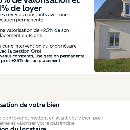
tinue sans vacance
ative
estion locative et entretiens réguliers
tabilité des revenus locatifs
n patrimoine pour l'avenir
at : 0 mois de vacance en 17 ans, des
s stables et un propriétaire serein !
isation de votre bien
e bon loyer et mettent en avant votre bien pour
taires et valoriser votre patrimoine.
ion du locataire