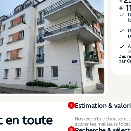
con
loc
G
S
U
Résult
revenu
Estimation & valor
1
 en toute
Nos experts définissent l
attirer les meilleurs loca
Recherche & sélect
2