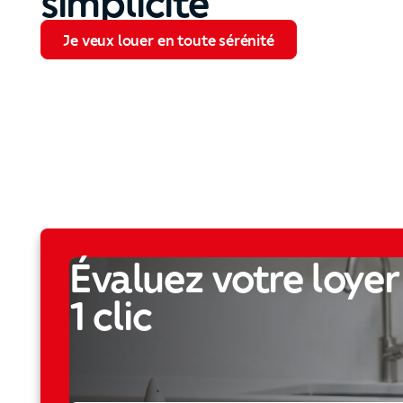
simplicité
Je veux louer en toute sérénité
Je veux louer en toute sérénité
Évaluez votre loyer
1 clic