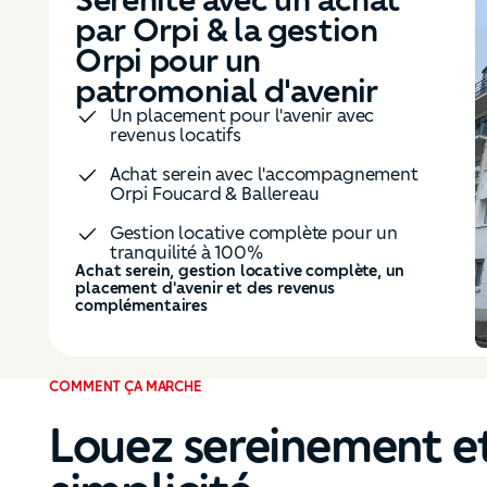
+ 11% de loyer
Des revenus constants avec une
location permanente
Une valorisation de +25% de son
placement en 14 ans
Aucune intervention du propriétaire
avec la gestion Orpi
Des revenus constants, une gestion permanente
par Orpi et +25% de son placement
COMMENT ÇA MARCHE
Louez sereinement et