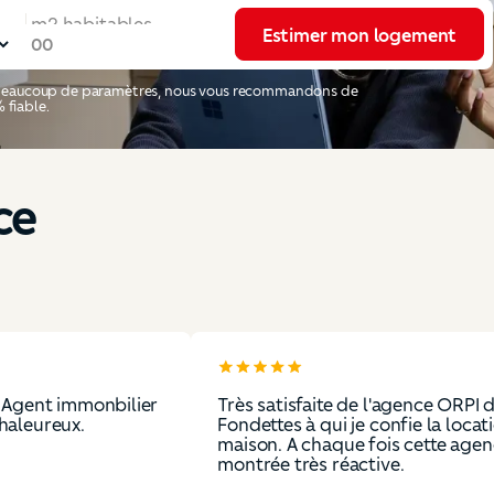
Estimer mon logement
m2 habitables
Estimer mon logement
de beaucoup de paramètres, nous vous recommandons de
 fiable.
ce
mmonbilier
Très satisfaite de l'agence ORPI de
ux.
Fondettes à qui je confie la location de 
maison. A chaque fois cette agence s'est
montrée très réactive.