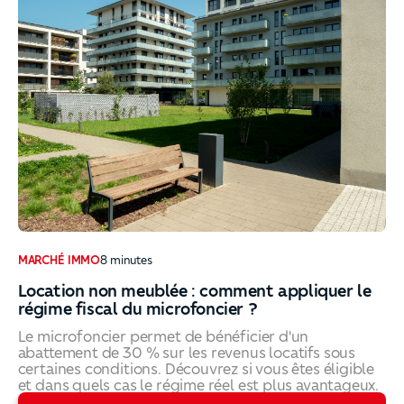
MARCHÉ IMMO
8
minutes
Location non meublée : comment appliquer le
régime fiscal du microfoncier ?
Le microfoncier permet de bénéficier d'un
abattement de 30 % sur les revenus locatifs sous
certaines conditions. Découvrez si vous êtes éligible
et dans quels cas le régime réel est plus avantageux.
Location non meublée : comment appliquer le régime fi