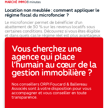
MARCHÉ IMMO
8
minutes
Location non meublée : comment appliquer le
régime fiscal du microfoncier ?
Le microfoncier permet de bénéficier d'un
abattement de 30 % sur les revenus locatifs sous
certaines conditions. Découvrez si vous êtes éligible
et dans quels cas le régime réel est plus avantageux.
Location non meublée : comment appliquer le régime fi
Vous cherchez une
agence qui place
l’humain au cœur de la
gestion immobilière ?
Nos conseillers ORPI Foucard & Ballereau
Associés sont à votre disposition pour vous
accompagner et vous conseiller en toute
transparence.