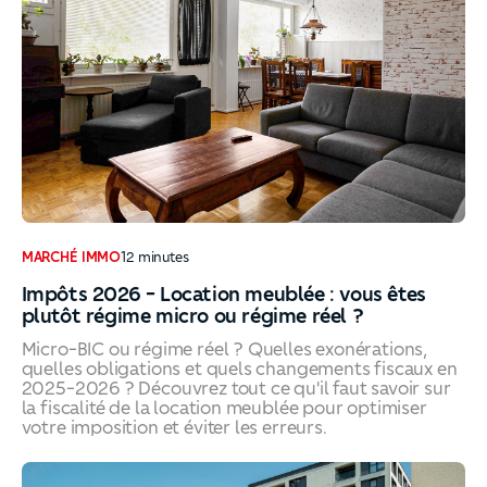
MARCHÉ IMMO
12
minutes
Impôts 2026 - Location meublée : vous êtes
plutôt régime micro ou régime réel ?
Micro-BIC ou régime réel ? Quelles exonérations,
quelles obligations et quels changements fiscaux en
2025-2026 ? Découvrez tout ce qu'il faut savoir sur
la fiscalité de la location meublée pour optimiser
votre imposition et éviter les erreurs.
Impôts 2026 - Location meublée : vous êtes plutôt régi